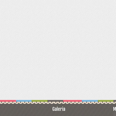
 NEVADOS LUZ , MUSICA Y MOVIMIENTO
DE NIEVE MUSICALES
S CON LUZ
UERDA
S EN ESCRITURA CLÁSICA
Galeria
M