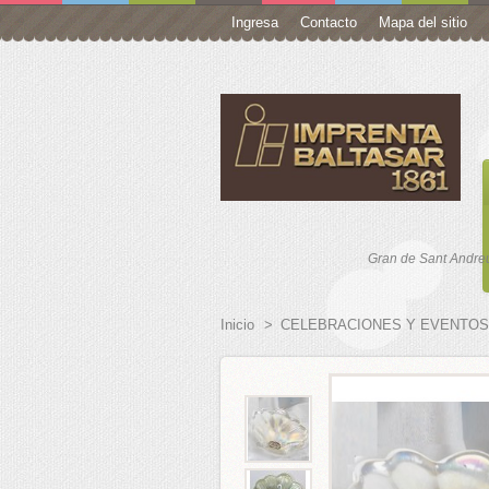
Ingresa
Contacto
Mapa del sitio
ro
Gran de Sant Andreu
Inicio
>
CELEBRACIONES Y EVENTOS
 Your Self
 SOBRES