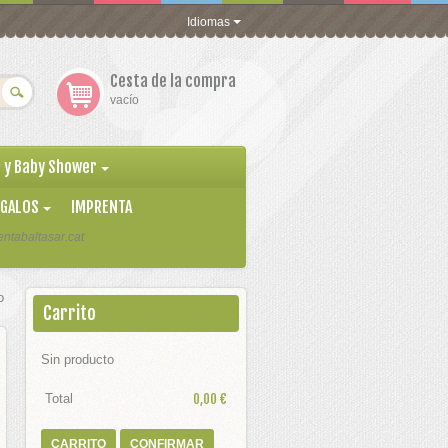
Idiomas
Cesta de la compra
vacío
 y Baby Shower
EGALOS
IMPRENTA
ntabaltasar.cat
o
Carrito
Sin producto
Total
0,00 €
CARRITO
CONFIRMAR