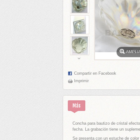
ADOS BODA
 BODA
PLATA
AMPLI
GURAS TARTA
Compartir en Facebook
S BODAS
Imprimir
E HONOR
Más
EL PELO
 BODA Y CEREMONIAS
Concha para bautizo de cristal efect
fecha. La grabación tiene un supleme
ES PARA ANILLOS BODA
Se presenta con un estuche de color