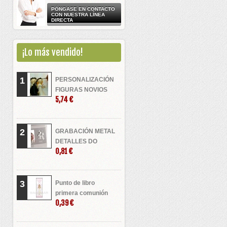
PÓNGASE EN CONTACTO
CON NUESTRA LÍNEA
DIRECTA
¡Lo más vendido!
1
PERSONALIZACIÓN
FIGURAS NOVIOS
5,74 €
2
GRABACIÓN METAL
DETALLES DO
0,81 €
3
Punto de libro
primera comunión
0,39 €