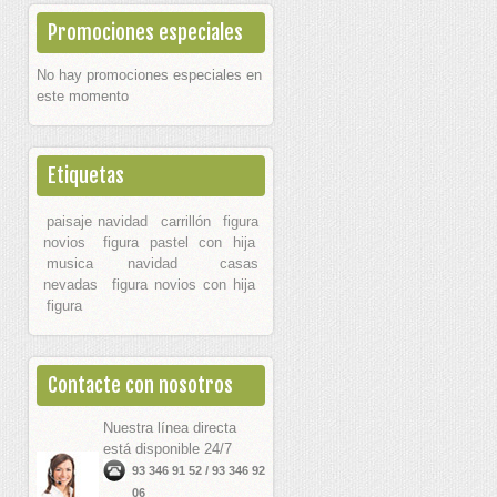
Promociones especiales
No hay promociones especiales en
este momento
Etiquetas
paisaje navidad
carrillón
figura
novios
figura pastel con hija
musica navidad
casas
nevadas
figura novios con hija
figura
Contacte con nosotros
Nuestra línea directa
está disponible 24/7
93 346 91 52 / 93 346 92
06