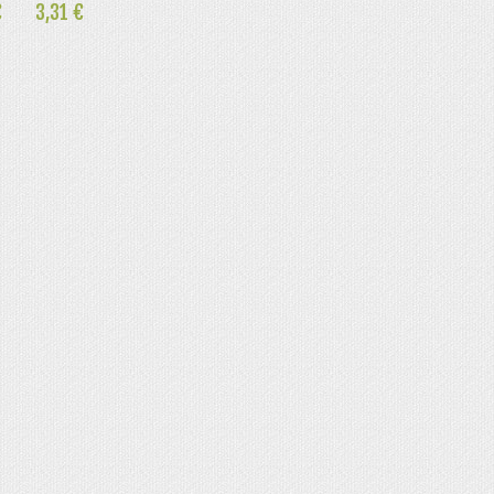
€
3,31 €