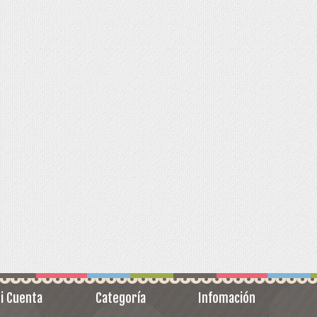
i Cuenta
Categoría
Infomación