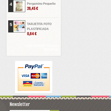
4
Pergamino Pequeño
26,45 €
5
TARJETITA FOTO
PLASTIFICADA
0,64 €
» LOS PRODUCTOS MÁS
VENDIDOS
Newsletter