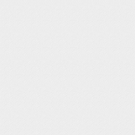
OMA EVA - FOFUCHAS
PAPEL MACHÉ
N UN LÁPIZ
MUNIÓN
IZADOS EN GOMA EVA
SONALIZADOS
IENTE
NO
NALIZADOS CON FOTO