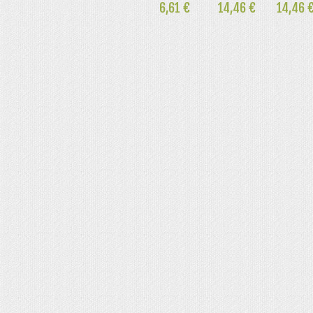
6,61 €
14,46 €
14,46 
 broches Comunión
nión
munión
rimera Comunión
s, cestas, bandejas cintas y flores
ABY SHOWER
IONES BAUTIZO Y NACIMIENTO DIY
 SHOWER