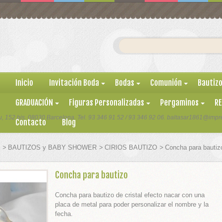
Inicio
Invitación Boda
Bodas
Comunión
Bautizo
GRADUACIÓN
Figuras Personalizadas
Pergaminos
R
, 152 bis. 08030 Barcelona. Tel. 93 346 91 52 / 93 346 92 06. baltasar1861@impre
Contacto
Blog
>
BAUTIZOS y BABY SHOWER
>
CIRIOS BAUTIZO
>
Concha para bautiz
Concha para bautizo
Concha para bautizo de cristal efecto nacar con una
placa de metal para poder personalizar el nombre y la
fecha.