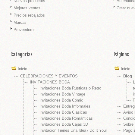
Nuevos productos
Autentific
Mejores ventas
Crear nue
ADOS BODA
Precios rebajados
Marcas
Proveedores
 BODA
PLATA
GURAS TARTA
Categorías
Páginas
Inicio
Inicio
S BODAS
CELEBRACIONES Y EVENTOS
Blog
INVITACIONES BODA
L
Invitaciones Boda Rústicas o Retro
t
Invitaciones Boda Vintage
i
E HONOR
Invitaciones Boda Cómic
T
EL PELO
Invitaciones Boda Informales
Entreg
Invitaciones Boda Clásicas
Aviso 
 BODA Y CEREMONIAS
Invitaciones Boda Románticas
Condic
Invitaciones Boda Cajas 3D
Sobre 
ES PARA ANILLOS BODA
Invitación Tienes Una Idea? Do It Your
Pago 