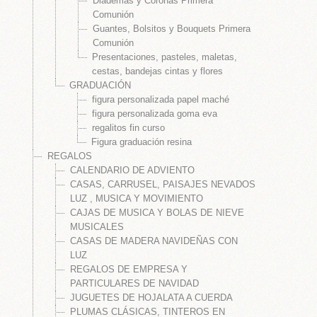
Diademas y Coronas Primera
OMA EVA - FOFUCHAS
Comunión
PAPEL MACHÉ
Guantes, Bolsitos y Bouquets Primera
Comunión
N UN LÁPIZ
Presentaciones, pasteles, maletas,
cestas, bandejas cintas y flores
MUNIÓN
GRADUACIÓN
IZADOS EN GOMA EVA
figura personalizada papel maché
figura personalizada goma eva
SONALIZADOS
regalitos fin curso
Figura graduación resina
IENTE
REGALOS
CALENDARIO DE ADVIENTO
CASAS, CARRUSEL, PAISAJES NEVADOS
LUZ , MUSICA Y MOVIMIENTO
NO
CAJAS DE MUSICA Y BOLAS DE NIEVE
NALIZADOS CON FOTO
MUSICALES
CASAS DE MADERA NAVIDEÑAS CON
LUZ
REGALOS DE EMPRESA Y
PARTICULARES DE NAVIDAD
JUGUETES DE HOJALATA A CUERDA
PLUMAS CLÁSICAS, TINTEROS EN