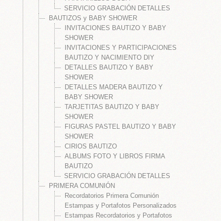
SERVICIO GRABACIÓN DETALLES
BAUTIZOS y BABY SHOWER
 broches Comunión
INVITACIONES BAUTIZO Y BABY
SHOWER
INVITACIONES Y PARTICIPACIONES
BAUTIZO Y NACIMIENTO DIY
DETALLES BAUTIZO Y BABY
SHOWER
DETALLES MADERA BAUTIZO Y
nión
BABY SHOWER
munión
TARJETITAS BAUTIZO Y BABY
SHOWER
rimera Comunión
FIGURAS PASTEL BAUTIZO Y BABY
SHOWER
s, cestas, bandejas cintas y flores
CIRIOS BAUTIZO
ALBUMS FOTO Y LIBROS FIRMA
BAUTIZO
SERVICIO GRABACIÓN DETALLES
ABY SHOWER
PRIMERA COMUNIÓN
IONES BAUTIZO Y NACIMIENTO DIY
Recordatorios Primera Comunión
Estampas y Portafotos Personalizados
 SHOWER
Estampas Recordatorios y Portafotos