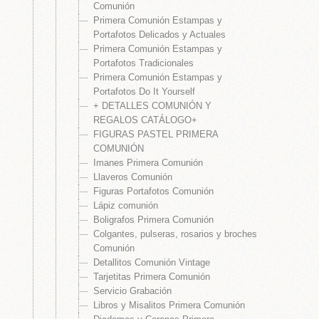
Comunión
 Y BABY SHOWER
Primera Comunión Estampas y
Portafotos Delicados y Actuales
Y SHOWER
Primera Comunión Estampas y
 BABY SHOWER
Portafotos Tradicionales
Primera Comunión Estampas y
Portafotos Do It Yourself
+ DETALLES COMUNIÓN Y
MA BAUTIZO
REGALOS CATÁLOGO+
LES
FIGURAS PASTEL PRIMERA
COMUNIÓN
Imanes Primera Comunión
Llaveros Comunión
é
Figuras Portafotos Comunión
Lápiz comunión
Boligrafos Primera Comunión
Colgantes, pulseras, rosarios y broches
Comunión
Detallitos Comunión Vintage
Tarjetitas Primera Comunión
Servicio Grabación
Libros y Misalitos Primera Comunión