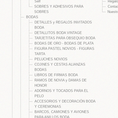
LES
Self
Regalo
SOBRES Y ADHESIVOS PARA
Conta
SOBRES
Nuestr
BODAS
 Estampas y Portafotos Personalizados
DETALLES y REGALOS INVITADOS
BODA
fotos Comunión
DETALLITOS BODA VINTAGE
TARJETITAS PARA OBSEQUIO BODA
rtafotos Delicados y Actuales
BODAS DE ORO - BODAS DE PLATA
rtafotos Tradicionales
FIGURA PASTEL NOVIOS - FIGURAS
TARTA
tafotos Do It Yourself
PELUCHES NOVIOS
COJINES Y CESTAS ALIANZAS
EGALOS CATÁLOGO+
BODAS
LIBROS DE FIRMAS BODA
COMUNIÓN
RAMOS DE NOVIA y DAMAS DE
HONOR
ADORNOS Y TOCADOS PARA EL
PELO
ACCESORIOS Y DECORACIÓN BODA
Y CEREMONIAS
BARCOS, CAMIONES Y AVIONES
PARA ANILLOS BODA