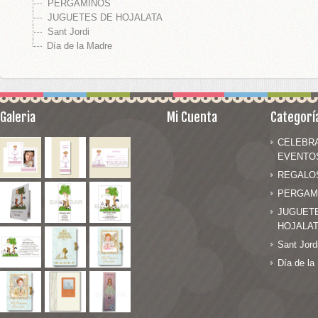
PERGAMINOS
JUGUETES DE HOJALATA
Sant Jordi
Día de la Madre
Galeria
Mi Cuenta
Categorí
CELEBR
EVENTO
REGALO
PERGAM
JUGUET
HOJALA
Sant Jord
Día de la