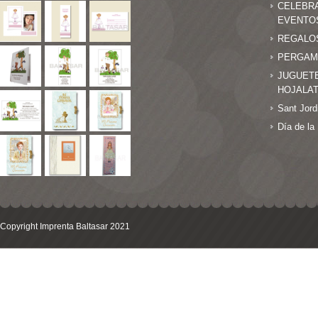
CELEBR
EVENTO
REGALO
PERGAM
JUGUET
HOJALA
Sant Jord
Día de la
Copyright Imprenta Baltasar 2021