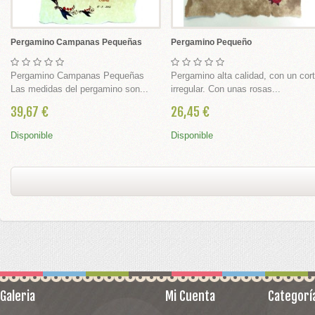
Pergamino Campanas Pequeñas
Pergamino Pequeño
 NEVADOS LUZ , MUSICA Y MOVIMIENTO
Pergamino Campanas Pequeñas
Pergamino alta calidad, con un cor
DE NIEVE MUSICALES
Las medidas del pergamino son...
irregular. Con unas rosas...
39,67 €
26,45 €
S CON LUZ
UERDA
Disponible
Disponible
S EN ESCRITURA CLÁSICA
Galeria
Mi Cuenta
Categorí