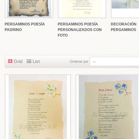
LES
PERGAMINOS POESÍA
PERGAMINOS POESÍA
DECORACIÓN
 Estampas y Portafotos Personalizados
PADRINO
PERSONALIZADOS CON
PERGAMINOS
FOTO
fotos Comunión
rtafotos Delicados y Actuales
rtafotos Tradicionales
Grid
List
Ordenar por
tafotos Do It Yourself
EGALOS CATÁLOGO+
COMUNIÓN