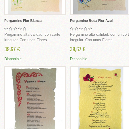
 broches Comunión
Pergamino Flor Blanca
Pergamino Boda Flor Azul
Pergamino alta calidad, con corte
Pergamino alta calidad, con un cor
irregular. Con unas Flores...
irregular. Con unas Flores...
39,67 €
39,67 €
nión
Disponible
Disponible
munión
rimera Comunión
s, cestas, bandejas cintas y flores
ABY SHOWER
IONES BAUTIZO Y NACIMIENTO DIY
 SHOWER