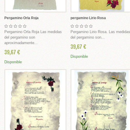
 Y BABY SHOWER
Y SHOWER
Pergamino Orla Roja
pergamino Lirio Rosa
 BABY SHOWER
Pergamino Orla Roja Las medidas
Pergamino Lirio Rosa. Las medida
del pergamino son
del pergamino son...
aproximadamente...
MA BAUTIZO
39,67 €
39,67 €
LES
Disponible
Disponible
é