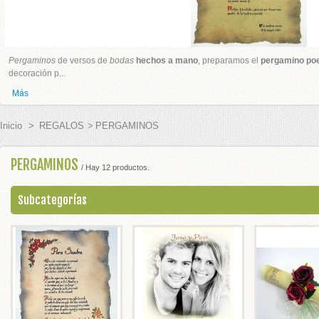
ADOS BODA
Pergaminos
de versos de
bodas
hechos a mano
, preparamos el
pergamino po
decoración p...
 BODA
Más
PLATA
Inicio
>
REGALOS
>
PERGAMINOS
GURAS TARTA
PERGAMINOS
/ Hay 12 productos.
S BODAS
Subcategorías
E HONOR
EL PELO
 BODA Y CEREMONIAS
ES PARA ANILLOS BODA