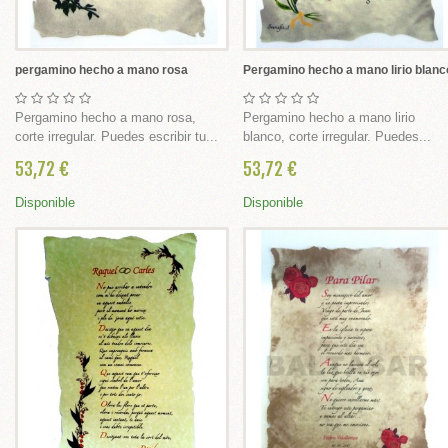
OMA EVA - FOFUCHAS
PAPEL MACHÉ
N UN LÁPIZ
pergamino hecho a mano rosa
Pergamino hecho a mano lirio blanc
MUNIÓN
Pergamino hecho a mano rosa,
Pergamino hecho a mano lirio
corte irregular. Puedes escribir tu...
blanco, corte irregular. Puedes...
IZADOS EN GOMA EVA
53,72 €
53,72 €
SONALIZADOS
Disponible
Disponible
IENTE
NO
NALIZADOS CON FOTO