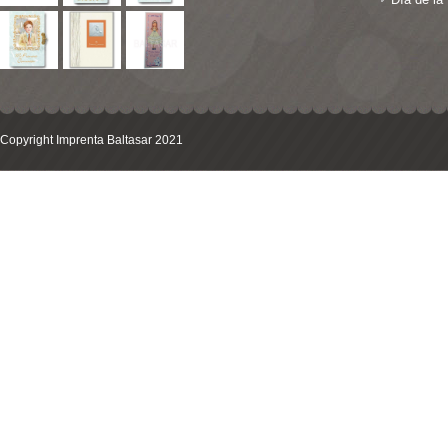
 NEVADOS LUZ , MUSICA Y MOVIMIENTO
DE NIEVE MUSICALES
Copyright Imprenta Baltasar 2021
S CON LUZ
UERDA
S EN ESCRITURA CLÁSICA