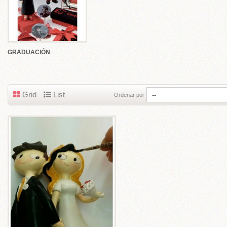
LES
 Estampas y Portafotos Personalizados
GRADUACIÓN
fotos Comunión
rtafotos Delicados y Actuales
rtafotos Tradicionales
Grid
List
Ordenar por
tafotos Do It Yourself
EGALOS CATÁLOGO+
COMUNIÓN