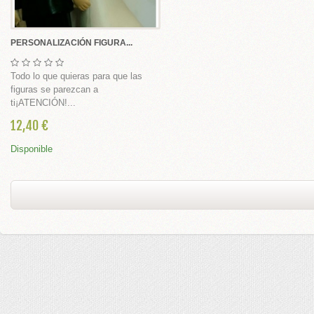
 broches Comunión
PERSONALIZACIÓN FIGURA...
Todo lo que quieras para que las
figuras se parezcan a
ti¡ATENCIÓN!...
12,40 €
nión
Disponible
munión
rimera Comunión
s, cestas, bandejas cintas y flores
ABY SHOWER
IONES BAUTIZO Y NACIMIENTO DIY
 SHOWER