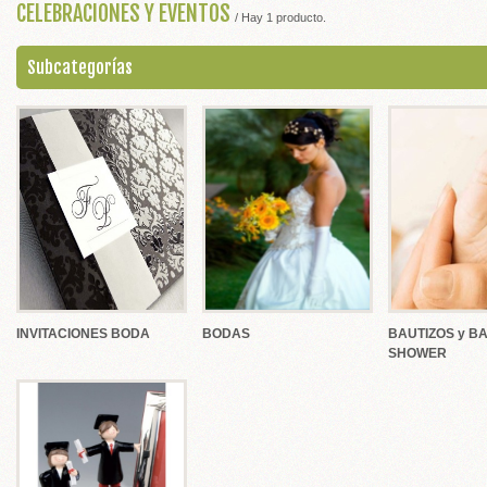
CELEBRACIONES Y EVENTOS
/ Hay 1 producto.
ADOS BODA
Subcategorías
 BODA
PLATA
GURAS TARTA
S BODAS
INVITACIONES BODA
BODAS
BAUTIZOS y B
E HONOR
SHOWER
EL PELO
 BODA Y CEREMONIAS
ES PARA ANILLOS BODA