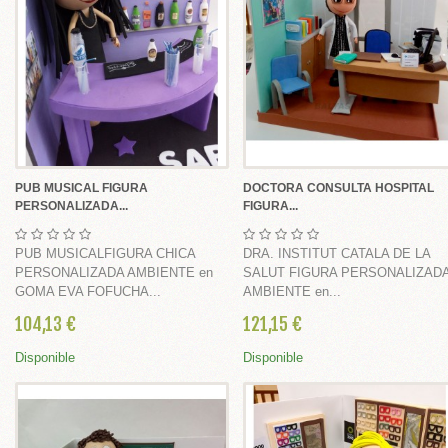
 broches Comunión
nión
PUB MUSICAL FIGURA
DOCTORA CONSULTA HOSPITAL
PERSONALIZADA...
FIGURA...
munión
rimera Comunión
PUB MUSICALFIGURA CHICA
DRA. INSTITUT CATALA DE LA
PERSONALIZADA AMBIENTE en
SALUT FIGURA PERSONALIZAD
s, cestas, bandejas cintas y flores
GOMA EVA FOFUCHA...
AMBIENTE en...
104,13 €
121,15 €
Disponible
Disponible
ABY SHOWER
IONES BAUTIZO Y NACIMIENTO DIY
 SHOWER