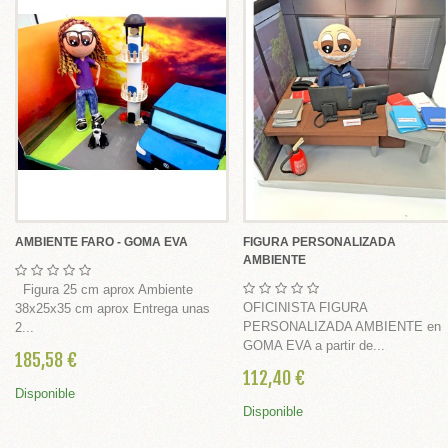
OMA EVA - FOFUCHAS
PAPEL MACHÉ
N UN LÁPIZ
MUNIÓN
IZADOS EN GOMA EVA
SONALIZADOS
IENTE
AMBIENTE FARO - GOMA EVA
FIGURA PERSONALIZADA
AMBIENTE
NO
Figura 25 cm aprox Ambiente
OFICINISTA FIGURA
38x25x35 cm aprox Entrega unas
NALIZADOS CON FOTO
PERSONALIZADA AMBIENTE en
2...
GOMA EVA a partir de...
185,58 €
112,40 €
Disponible
Disponible