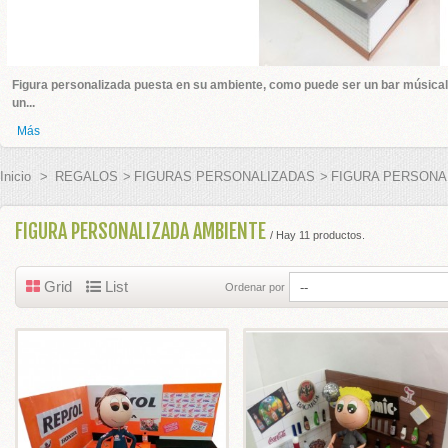
ADOS BODA
Figura personalizada puesta en su ambiente, como puede ser un bar músical
un...
 BODA
Más
PLATA
Inicio
>
REGALOS
>
FIGURAS PERSONALIZADAS
>
FIGURA PERSONA
GURAS TARTA
FIGURA PERSONALIZADA AMBIENTE
/ Hay 11 productos.
S BODAS
Grid
List
Ordenar por
E HONOR
EL PELO
 BODA Y CEREMONIAS
ES PARA ANILLOS BODA