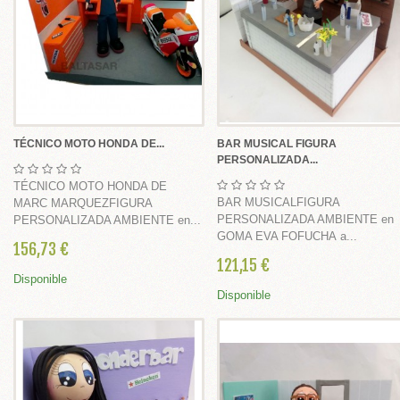
LES
 Estampas y Portafotos Personalizados
fotos Comunión
rtafotos Delicados y Actuales
TÉCNICO MOTO HONDA DE...
BAR MUSICAL FIGURA
PERSONALIZADA...
rtafotos Tradicionales
TÉCNICO MOTO HONDA DE
tafotos Do It Yourself
BAR MUSICALFIGURA
MARC MARQUEZFIGURA
PERSONALIZADA AMBIENTE en
PERSONALIZADA AMBIENTE en...
EGALOS CATÁLOGO+
GOMA EVA FOFUCHA a...
156,73 €
COMUNIÓN
121,15 €
Disponible
Disponible