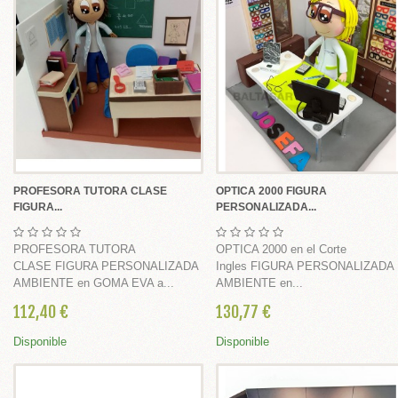
 Y BABY SHOWER
Y SHOWER
 BABY SHOWER
MA BAUTIZO
LES
PROFESORA TUTORA CLASE
OPTICA 2000 FIGURA
FIGURA...
PERSONALIZADA...
é
PROFESORA TUTORA
OPTICA 2000 en el Corte
CLASE FIGURA PERSONALIZADA
Ingles FIGURA PERSONALIZADA
AMBIENTE en GOMA EVA a...
AMBIENTE en...
112,40 €
130,77 €
Disponible
Disponible