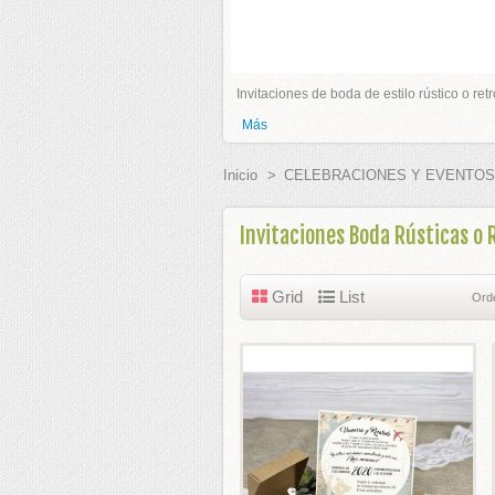
ADOS BODA
Invitaciones de boda de estilo rústico o re
 BODA
Más
PLATA
Inicio
>
CELEBRACIONES Y EVENTOS
GURAS TARTA
Invitaciones Boda Rústicas o
S BODAS
Grid
List
Ord
E HONOR
EL PELO
 BODA Y CEREMONIAS
ES PARA ANILLOS BODA