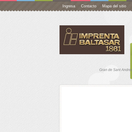
Ingresa
Contacto
Mapa del sitio
ro
Gran de Sant Andreu
 Your Self
 SOBRES