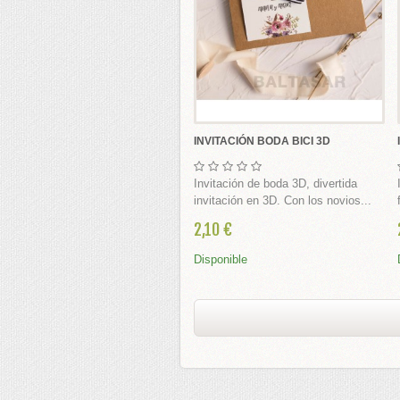
 Y BABY SHOWER
Y SHOWER
 BABY SHOWER
MA BAUTIZO
INVITACIÓN BODA BICI 3D
LES
Invitación de boda 3D, divertida
invitación en 3D. Con los novios...
2,10 €
é
Disponible