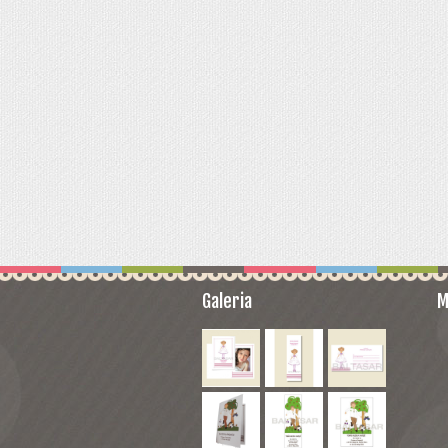
 NEVADOS LUZ , MUSICA Y MOVIMIENTO
DE NIEVE MUSICALES
S CON LUZ
UERDA
S EN ESCRITURA CLÁSICA
Galeria
M