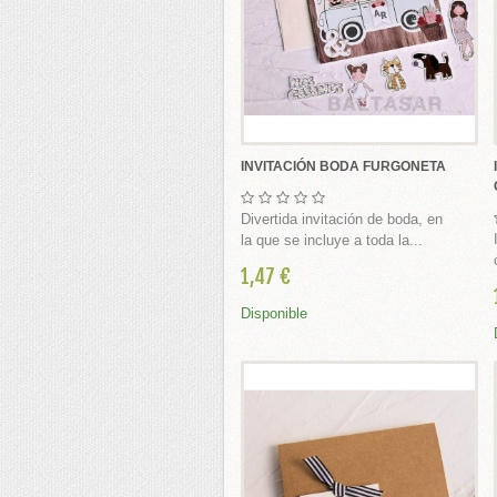
 broches Comunión
INVITACIÓN BODA FURGONETA
nión
Divertida invitación de boda, en
munión
la que se incluye a toda la...
1,47 €
rimera Comunión
s, cestas, bandejas cintas y flores
Disponible
ABY SHOWER
IONES BAUTIZO Y NACIMIENTO DIY
 SHOWER