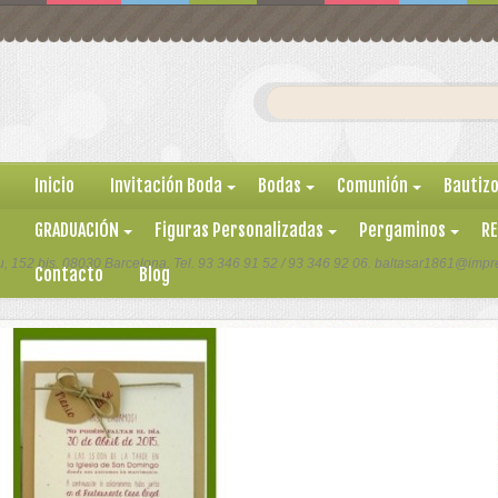
Inicio
Invitación Boda
Bodas
Comunión
Bautizo
GRADUACIÓN
Figuras Personalizadas
Pergaminos
R
, 152 bis. 08030 Barcelona. Tel. 93 346 91 52 / 93 346 92 06. baltasar1861@impre
Contacto
Blog