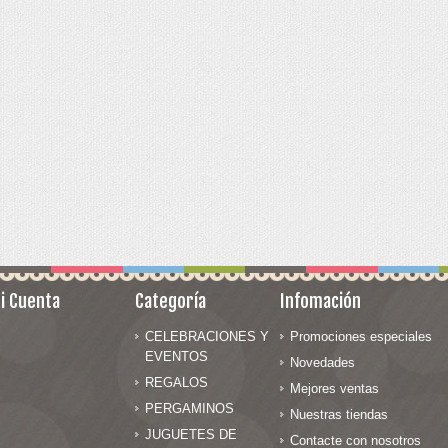
i Cuenta
Categoría
Infomación
CELEBRACIONES Y
Promociones especiales
EVENTOS
Novedades
REGALOS
Mejores ventas
PERGAMINOS
Nuestras tiendas
JUGUETES DE
Contacte con nosotros