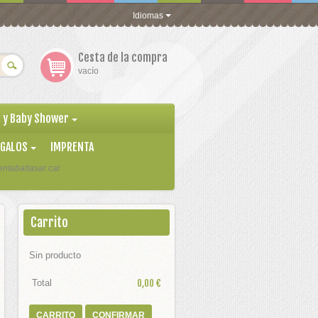
Idiomas
Cesta de la compra
vacío
 y Baby Shower
EGALOS
IMPRENTA
ntabaltasar.cat
Carrito
Sin producto
Total
0,00 €
CARRITO
CONFIRMAR