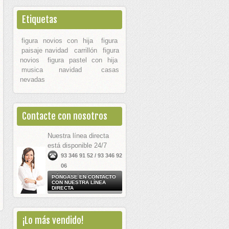
Etiquetas
figura novios con hija
figura
paisaje navidad
carrillón
figura
novios
figura pastel con hija
musica navidad
casas
nevadas
Contacte con nosotros
Nuestra línea directa
está disponible 24/7
93 346 91 52 / 93 346 92
06
PÓNGASE EN CONTACTO
CON NUESTRA LÍNEA
DIRECTA
¡Lo más vendido!