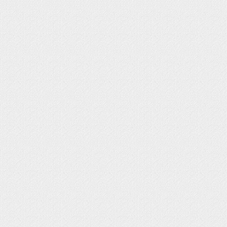
OMA EVA - FOFUCHAS
PAPEL MACHÉ
N UN LÁPIZ
MUNIÓN
IZADOS EN GOMA EVA
SONALIZADOS
IENTE
NO
NALIZADOS CON FOTO