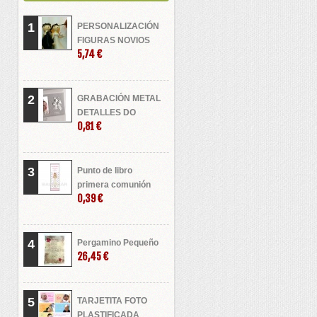
1
PERSONALIZACIÓN
FIGURAS NOVIOS
5,74 €
2
GRABACIÓN METAL
DETALLES DO
0,81 €
3
Punto de libro
primera comunión
0,39 €
4
Pergamino Pequeño
26,45 €
5
TARJETITA FOTO
PLASTIFICADA