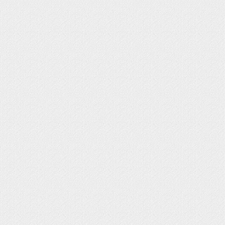
 broches Comunión
nión
munión
rimera Comunión
s, cestas, bandejas cintas y flores
ABY SHOWER
IONES BAUTIZO Y NACIMIENTO DIY
 SHOWER