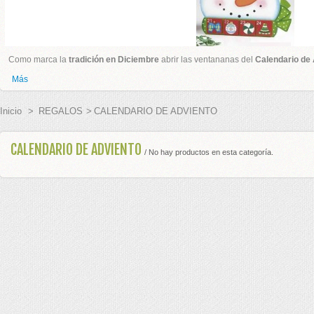
ADOS BODA
Como marca la
tradición en Diciembre
abrir las ventananas del
Calendario de
 BODA
Más
PLATA
Inicio
>
REGALOS
>
CALENDARIO DE ADVIENTO
GURAS TARTA
CALENDARIO DE ADVIENTO
/ No hay productos en esta categoría.
S BODAS
E HONOR
EL PELO
 BODA Y CEREMONIAS
ES PARA ANILLOS BODA