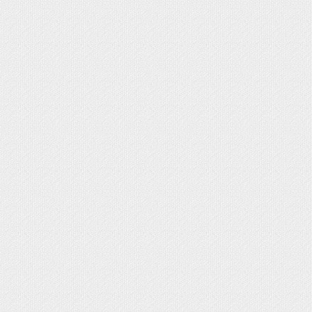
LES
 Estampas y Portafotos Personalizados
fotos Comunión
rtafotos Delicados y Actuales
rtafotos Tradicionales
tafotos Do It Yourself
EGALOS CATÁLOGO+
COMUNIÓN