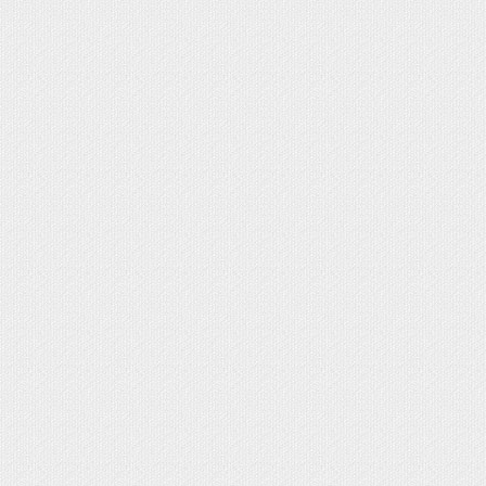
OMA EVA - FOFUCHAS
PAPEL MACHÉ
N UN LÁPIZ
MUNIÓN
IZADOS EN GOMA EVA
SONALIZADOS
IENTE
NO
NALIZADOS CON FOTO