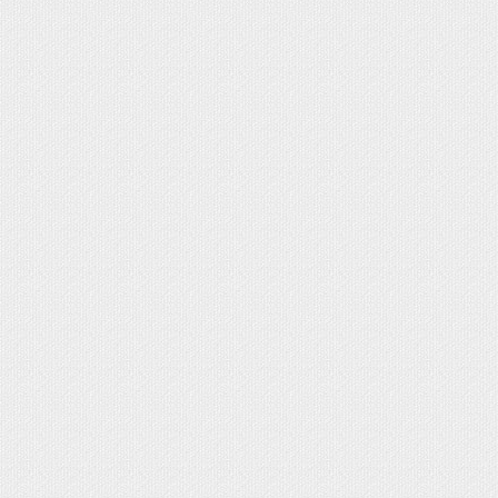
LES
 Estampas y Portafotos Personalizados
fotos Comunión
rtafotos Delicados y Actuales
rtafotos Tradicionales
tafotos Do It Yourself
EGALOS CATÁLOGO+
COMUNIÓN