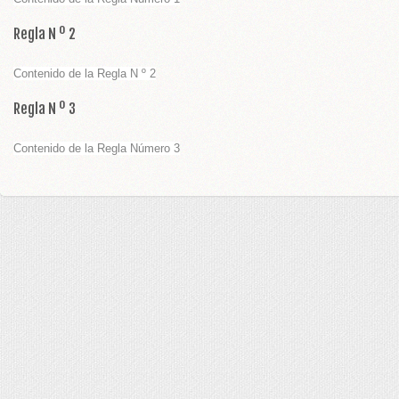
Regla N º 2
ADOS BODA
Contenido de la Regla N º 2
 BODA
Regla N º 3
PLATA
Contenido de la Regla Número 3
GURAS TARTA
S BODAS
E HONOR
EL PELO
 BODA Y CEREMONIAS
ES PARA ANILLOS BODA