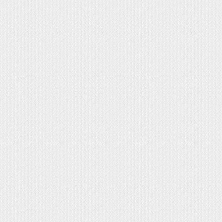
 broches Comunión
nión
munión
rimera Comunión
s, cestas, bandejas cintas y flores
ABY SHOWER
IONES BAUTIZO Y NACIMIENTO DIY
 SHOWER