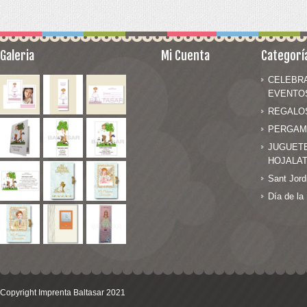
OMA EVA - FOFUCHAS
PAPEL MACHÉ
N UN LÁPIZ
Galeria
Mi Cuenta
Categorí
MUNIÓN
CELEBR
EVENTO
IZADOS EN GOMA EVA
REGALO
SONALIZADOS
PERGAM
IENTE
JUGUET
HOJALA
Sant Jord
NO
Día de la
NALIZADOS CON FOTO
Copyright Imprenta Baltasar 2021