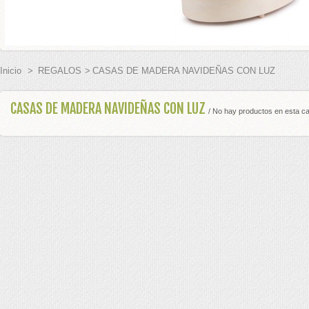
ADOS BODA
Inicio
>
REGALOS
>
CASAS DE MADERA NAVIDEÑAS CON LUZ
 BODA
PLATA
CASAS DE MADERA NAVIDEÑAS CON LUZ
/ No hay productos en esta ca
GURAS TARTA
S BODAS
E HONOR
EL PELO
 BODA Y CEREMONIAS
ES PARA ANILLOS BODA