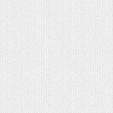
 broches Comunión
nión
munión
rimera Comunión
s, cestas, bandejas cintas y flores
ABY SHOWER
IONES BAUTIZO Y NACIMIENTO DIY
 SHOWER