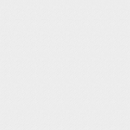
OMA EVA - FOFUCHAS
PAPEL MACHÉ
N UN LÁPIZ
MUNIÓN
IZADOS EN GOMA EVA
SONALIZADOS
IENTE
NO
NALIZADOS CON FOTO