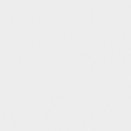
LES
 Estampas y Portafotos Personalizados
fotos Comunión
rtafotos Delicados y Actuales
rtafotos Tradicionales
tafotos Do It Yourself
EGALOS CATÁLOGO+
COMUNIÓN