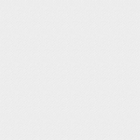
 NEVADOS LUZ , MUSICA Y MOVIMIENTO
DE NIEVE MUSICALES
S CON LUZ
UERDA
S EN ESCRITURA CLÁSICA