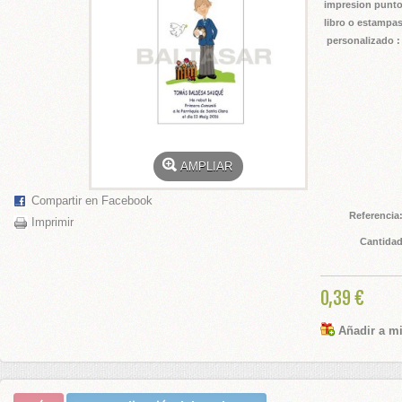
impresion punt
libro o estampa
ADOS BODA
personalizado 
 BODA
PLATA
GURAS TARTA
AMPLIAR
Compartir en Facebook
Referencia
S BODAS
Imprimir
Cantida
E HONOR
0,39 €
EL PELO
Añadir a mi
 BODA Y CEREMONIAS
ES PARA ANILLOS BODA