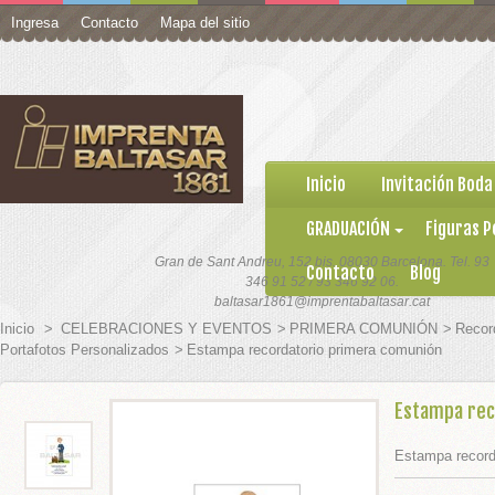
Ingresa
Contacto
Mapa del sitio
ro
Inicio
Invitación Boda
GRADUACIÓN
Figuras P
Gran de Sant Andreu, 152 bis. 08030 Barcelona. Tel. 93
Contacto
Blog
346 91 52 / 93 346 92 06.
baltasar1861@imprentabaltasar.cat
Inicio
>
CELEBRACIONES Y EVENTOS
>
PRIMERA COMUNIÓN
>
Recor
Portafotos Personalizados
>
Estampa recordatorio primera comunión
Estampa rec
 Your Self
 SOBRES
Estampa record