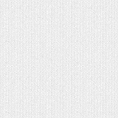
OMA EVA - FOFUCHAS
PAPEL MACHÉ
N UN LÁPIZ
MUNIÓN
IZADOS EN GOMA EVA
SONALIZADOS
IENTE
NO
NALIZADOS CON FOTO