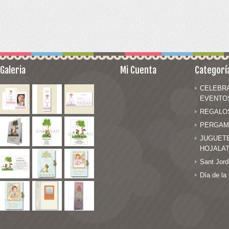
Galeria
Mi Cuenta
Categorí
CELEBR
EVENTO
REGALO
PERGAM
JUGUET
HOJALA
Sant Jord
Día de la