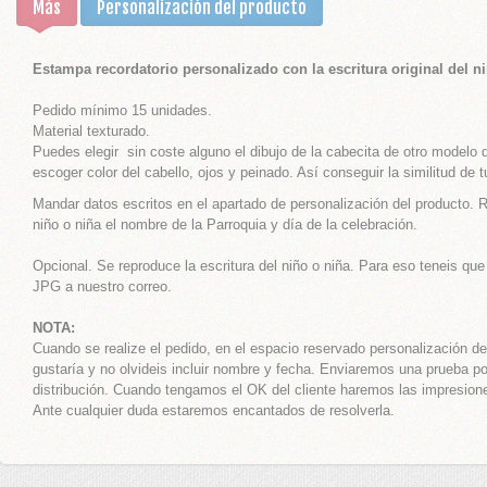
LES
Más
Personalización del producto
Estampa recordatorio personalizado con la escritura original del n
 Estampas y Portafotos Personalizados
Pedido mínimo 15 unidades.
fotos Comunión
Material texturado.
Puedes elegir sin coste alguno el dibujo de la cabecita de otro modelo 
rtafotos Delicados y Actuales
escoger color del cabello, ojos y peinado. Así conseguir la similitud de tu
rtafotos Tradicionales
Mandar datos escritos en el apartado de personalización del producto. 
niño o niña el nombre de la Parroquia y día de la celebración.
tafotos Do It Yourself
Opcional. Se reproduce la escritura del niño o niña. Para eso teneis que
EGALOS CATÁLOGO+
JPG a nuestro correo.
COMUNIÓN
NOTA:
Cuando se realize el pedido, en el espacio reservado personalización de
gustaría y no olvideis incluir nombre y fecha. Enviaremos una prueba p
distribución. Cuando tengamos el OK del cliente haremos las impresion
Ante cualquier duda estaremos encantados de resolverla.