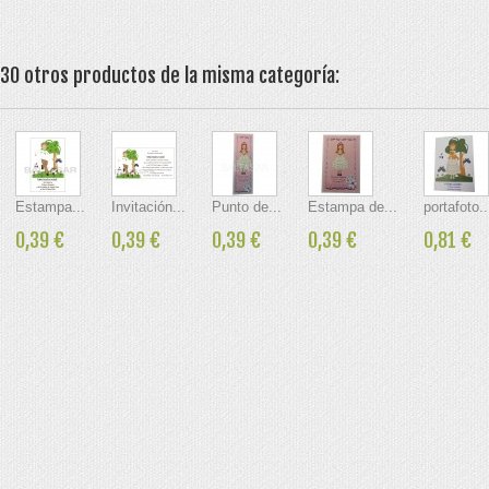
 broches Comunión
30 otros productos de la misma categoría:
nión
Estampa...
Invitación...
Punto de...
Estampa de...
portafoto..
munión
0,39 €
0,39 €
0,39 €
0,39 €
0,81 €
rimera Comunión
s, cestas, bandejas cintas y flores
ABY SHOWER
IONES BAUTIZO Y NACIMIENTO DIY
 SHOWER